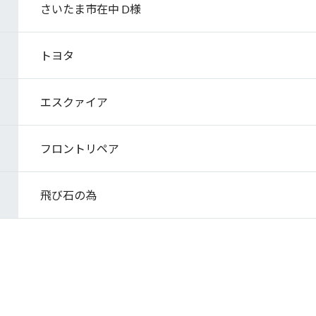
さいたま市在中 D様
トヨタ
エスクァイア
フロントリペア
飛び石の為